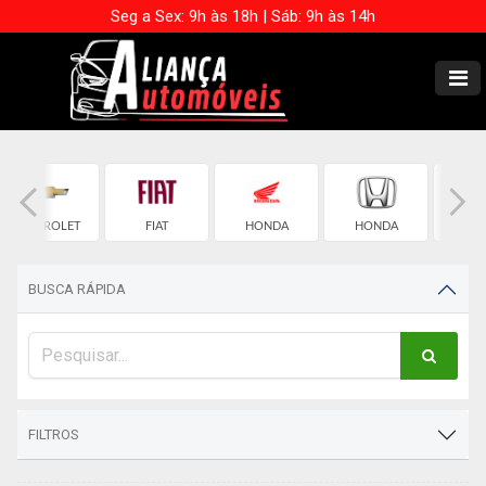
Seg a Sex: 9h às 18h | Sáb: 9h às 14h
CHEVROLET
FIAT
HONDA
HONDA
JE
BUSCA RÁPIDA
FILTROS