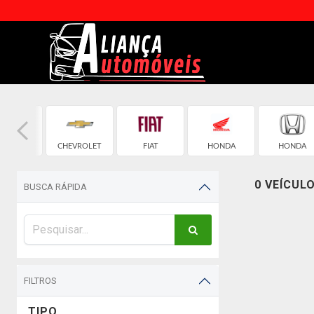
BMW
CHEVROLET
FIAT
HONDA
HONDA
0 VEÍCUL
BUSCA RÁPIDA
FILTROS
TIPO