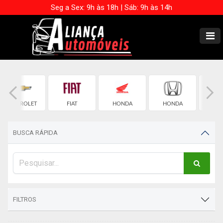
Seg a Sex: 9h às 18h | Sáb: 9h às 14h
CHEVROLET
FIAT
HONDA
HONDA
JE
BUSCA RÁPIDA
FILTROS